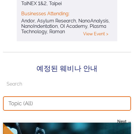
TaiNEX 1&2, Taipei
Businesses Attending:
Andor, Asylum Research, NanoAnalysis,
NanoIndentation, OI Academy, Plasma
Technology, Raman
View Event >
예정된 웨비나 안내
Topic (All)
Next →