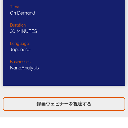
Time:
On Demand
Duration:
30 MINUTES
Language:
Japanese
Businesses:
NanoAnalysis
録画ウェビナーを視聴する