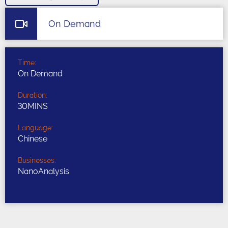
On Demand
Time:
On Demand
Duration:
30MINS
Language:
Chinese
Businesses:
NanoAnalysis