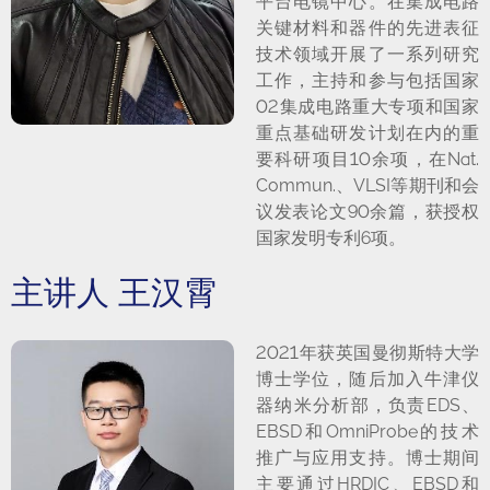
平台电镜中心。在集成电路
关键材料和器件的先进表征
技术领域开展了一系列研究
工作，主持和参与包括国家
02集成电路重大专项和国家
重点基础研发计划在内的重
要科研项目10余项，在Nat.
Commun.、VLSI等期刊和会
议发表论文90余篇，获授权
国家发明专利6项。
主讲人 王汉霄
2021年获英国曼彻斯特大学
博士学位，随后加入牛津仪
器纳米分析部，负责EDS、
EBSD和OmniProbe的技术
推广与应用支持。博士期间
主要通过HRDIC、EBSD和