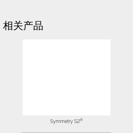
相关产品
Symmetry S2 is the only genuine all-in-
one EBSD detector on the market, and is
based on the revolutionary Symmetry
detector, the world’s first EBSD detector
to utilise advanced CMOS…
®
Symmetry S2