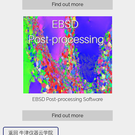
Find out more
Collecting good quality data is only the
beginning of any complete EBSD
analysis. The HKL CHANNEL5 system
provides all the necessary tools to
process comprehensively the data in…
EBSD Post-processing Software
Find out more
返回 牛津仪器云学院