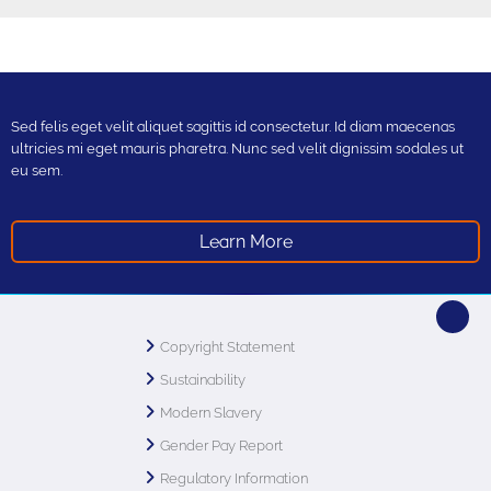
Sed felis eget velit aliquet sagittis id consectetur. Id diam maecenas
ultricies mi eget mauris pharetra. Nunc sed velit dignissim sodales ut
eu sem.
Learn More
Copyright Statement
Sustainability
Modern Slavery
Gender Pay Report
Regulatory Information