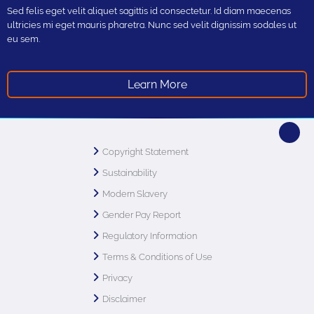
Sed felis eget velit aliquet sagittis id consectetur. Id diam maecenas
ultricies mi eget mauris pharetra. Nunc sed velit dignissim sodales ut
eu sem.
Learn More
Copyright Statement
Sustainability
Modern Slavery
Gender Pay Report
Regulatory Information
Terms & Conditions of Use
Privacy
Disclaimer