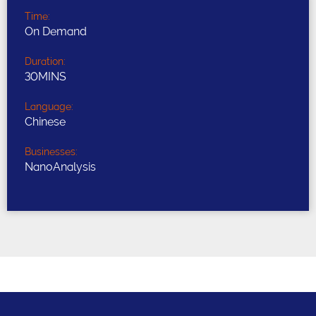
Time:
On Demand
Duration:
30MINS
Language:
Chinese
Businesses:
NanoAnalysis