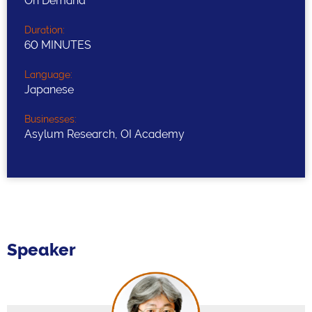
On Demand
Duration:
60 MINUTES
Language:
Japanese
Businesses:
Asylum Research, OI Academy
Speaker