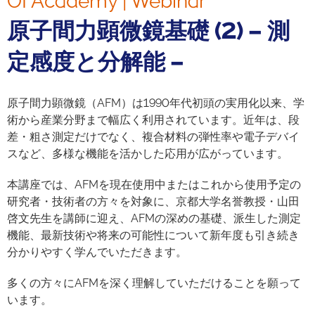
OI Academy | Webinar
原子間力顕微鏡基礎 (2) – 測
定感度と分解能 –
原子間力顕微鏡（AFM）は1990年代初頭の実用化以来、学
術から産業分野まで幅広く利用されています。近年は、段
差・粗さ測定だけでなく、複合材料の弾性率や電子デバイ
スなど、多様な機能を活かした応用が広がっています。
本講座では、AFMを現在使用中またはこれから使用予定の
研究者・技術者の方々を対象に、京都大学名誉教授・山田
啓文先生を講師に迎え、AFMの深めの基礎、派生した測定
機能、最新技術や将来の可能性について新年度も引き続き
分かりやすく学んでいただきます。
多くの方々にAFMを深く理解していただけることを願って
います。