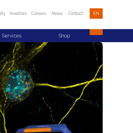
lity
Investors
Careers
News
Contact
EN
Services
Shop