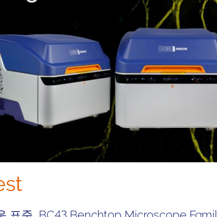
st
C43 Benchtop Microscope Family! O