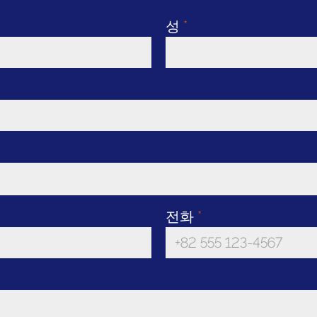
성
*
전화
*