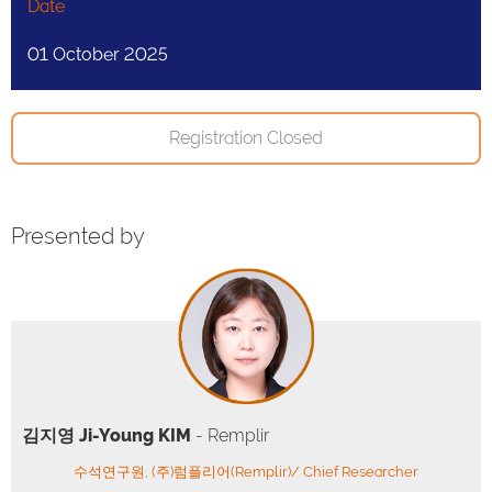
Date
01 October 2025
Registration Closed
Presented by
김지영 Ji-Young KIM
- Remplir
수석연구원, (주)럼플리어(Remplir)/ Chief Researcher