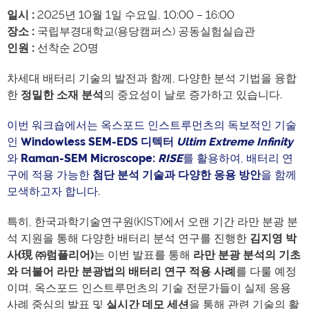
일시 :
2025년 10월 1일 수요일, 10:00 – 16:00
장소 :
국립부경대학교(용당캠퍼스) 공동실험실습관
인원 :
선착순 20명
차세대 배터리 기술의 발전과 함께, 다양한 분석 기법을 융합
한
정밀한
소재
분석
의 중요성이 날로 증가하고 있습니다.
이번 워크숍에서는 옥스포드 인스트루먼츠의 독보적인 기술
인
Windowless SEM-EDS
디텍터
Ultim Extreme Infinity
와
Raman-SEM Microscope:
RISE
를 활용하여, 배터리 연
구에 적용 가능한
첨단
분석
기술과
다양한
응용
방안
을 함께
모색하고자 합니다.
특히, 한국과학기술연구원(KIST)에서 오랜 기간 라만 분광 분
석 지원을 통해 다양한 배터리 분석 연구를 진행한
김지영 박
사(現 ㈜럼플리어)
는 이번 발표를 통해
라만 분광 분석의 기초
와 더불어 라만 분광법의 배터리 연구 적용 사례
를 다룰 예정
이며, 옥스포드 인스트루먼츠의 기술 전문가들이 실제 응용
사례 중심의 발표 및
실시간
데모
세션
을 통해 관련 기술의 활