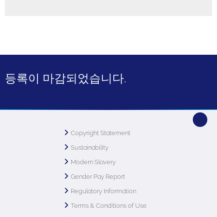
등록이 마감되었습니다.
Copyright Statement
Sustainability
Modern Slavery
Gender Pay Report
Regulatory Information
Terms & Conditions of Use